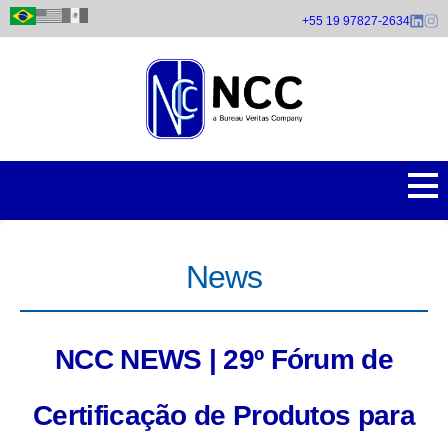
Pular
+55 19 97827-2634
para
o
conteúdo
principal
News
NCC NEWS | 29º Fórum de
Certificação de Produtos para