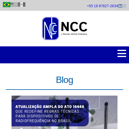
Pular
+55 19 97827-2634
para
o
conteúdo
principal
Blog